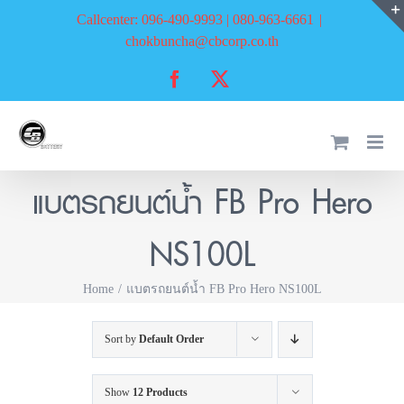
Skip
Callcenter: 096-490-9993 | 080-963-6661
|
to
chokbuncha@cbcorp.co.th
content
Facebook
X
แบตรถยนต์น้ำ FB Pro Hero
NS100L
Home
แบตรถยนต์น้ำ FB Pro Hero NS100L
Sort by
Default Order
Show
12 Products