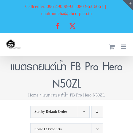
Skip
Callcenter: 096-490-9993 | 080-963-6661
|
to
chokbuncha@cbcorp.co.th
content
Facebook
X
แบตรถยนต์น้ำ FB Pro Hero
N50ZL
Home
แบตรถยนต์น้ำ FB Pro Hero N50ZL
Sort by
Default Order
Show
12 Products