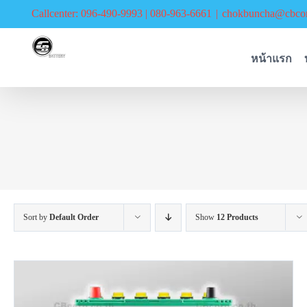
Skip
Callcenter: 096-490-9993 | 080-963-6661
|
chokbuncha@cbcor
to
content
หน้าแรก
Sort by
Default Order
Show
12 Products