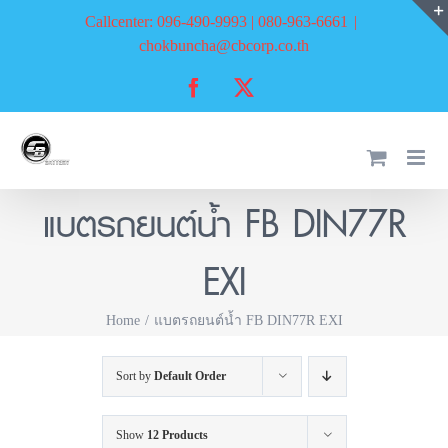
Skip
Callcenter: 096-490-9993 | 080-963-6661
|
to
chokbuncha@cbcorp.co.th
content
Facebook
X
แบตรถยนต์น้ำ FB DIN77R
EXI
Home
แบตรถยนต์น้ำ FB DIN77R EXI
Sort by
Default Order
Show
12 Products