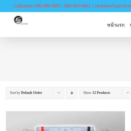
Skip
Callcenter: 096-490-9993 | 080-963-6661
|
chokbuncha@cbcor
to
content
หน้าแรก
Sort by
Default Order
Show
12 Products