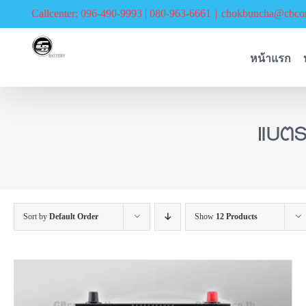
Skip
Callcenter: 096-490-9993 | 080-963-6661
|
chokbuncha@cbcor
to
content
หน้าแรก
แบตร
Sort by
Default Order
Show
12 Products