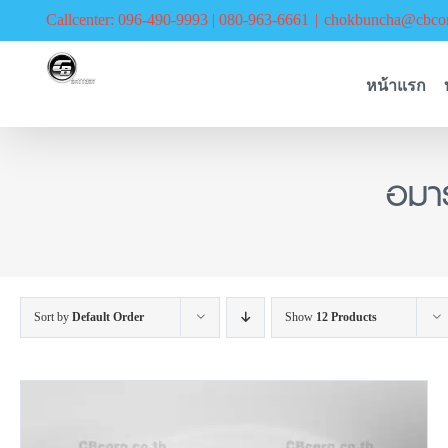
Skip
Callcenter: 096-490-9993 | 080-963-6661
|
chokbuncha@cbcor
to
content
หน้าแรก
อมา
Sort by
Default Order
Show
12 Products