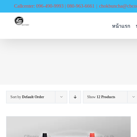
Skip
Callcenter: 096-490-9993 | 080-963-6661
|
chokbuncha@cbcor
to
content
หน้าแรก
Sort by
Default Order
Show
12 Products