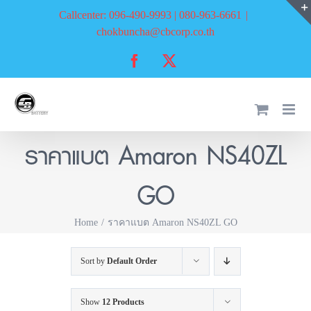
Skip
Callcenter: 096-490-9993 | 080-963-6661
|
to
chokbuncha@cbcorp.co.th
content
Facebook
X
ราคาแบต Amaron NS40ZL
GO
Home
ราคาแบต Amaron NS40ZL GO
Sort by
Default Order
Show
12 Products