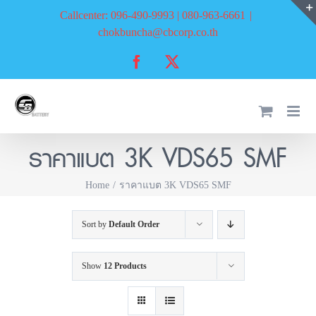
Skip
Callcenter: 096-490-9993 | 080-963-6661
|
to
chokbuncha@cbcorp.co.th
content
Facebook
X
ราคาแบต 3K VDS65 SMF
Home
ราคาแบต 3K VDS65 SMF
Sort by
Default Order
Show
12 Products