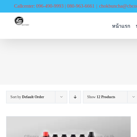
Skip
Callcenter: 096-490-9993 | 080-963-6661
|
chokbuncha@cbcor
to
content
หน้าแรก
Sort by
Default Order
Show
12 Products