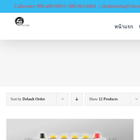
Skip
Callcenter: 096-490-9993 | 080-963-6661
|
chokbuncha@cbcor
to
content
หน้าแรก
Sort by
Default Order
Show
12 Products