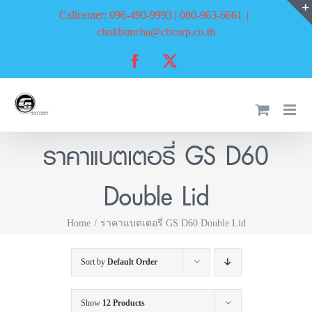
Skip
Callcenter: 096-490-9993 | 080-963-6661
|
to
chokbuncha@cbcorp.co.th
content
Facebook
X
ราคาแบตเตอรี่ GS D60
Double Lid
Home
ราคาแบตเตอรี่ GS D60 Double Lid
Sort by
Default Order
Show
12 Products