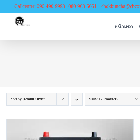
Skip
Callcenter: 096-490-9993 | 080-963-6661
|
chokbuncha@cbcor
to
content
หน้าแรก
Sort by
Default Order
Show
12 Products