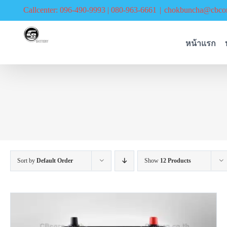
Skip
Callcenter: 096-490-9993 | 080-963-6661
|
chokbuncha@cbcor
to
content
หน้าแรก
Sort by
Default Order
Show
12 Products