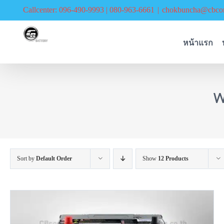
Skip
Callcenter: 096-490-9993 | 080-963-6661
|
chokbuncha@cbcor
to
content
หน้าแรก
พ
Sort by
Default Order
Show
12 Products