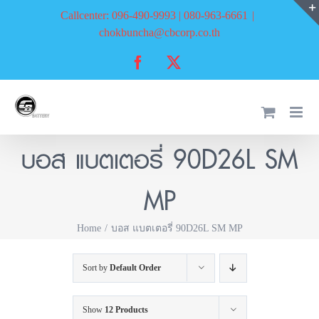
Skip
Callcenter: 096-490-9993 | 080-963-6661
|
to
chokbuncha@cbcorp.co.th
content
Facebook
X
บอส แบตเตอรี่ 90D26L SM
MP
Home
บอส แบตเตอรี่ 90D26L SM MP
Sort by
Default Order
Show
12 Products