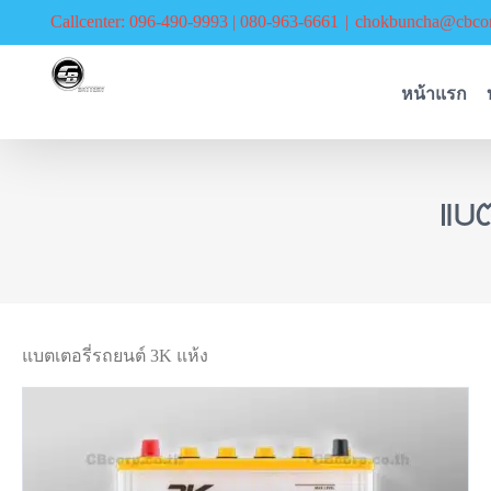
Skip
Callcenter: 096-490-9993 | 080-963-6661
|
chokbuncha@cbcor
to
content
หน้าแรก
แบต
แบตเตอรี่รถยนต์ 3K แห้ง