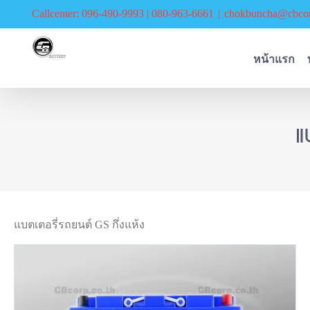
Skip
Callcenter: 096-490-9993 | 080-963-6661
|
chokbuncha@cbcor
to
content
หน้าแรก
แ
แบตเตอรี่รถยนต์ GS กึ่งแห้ง