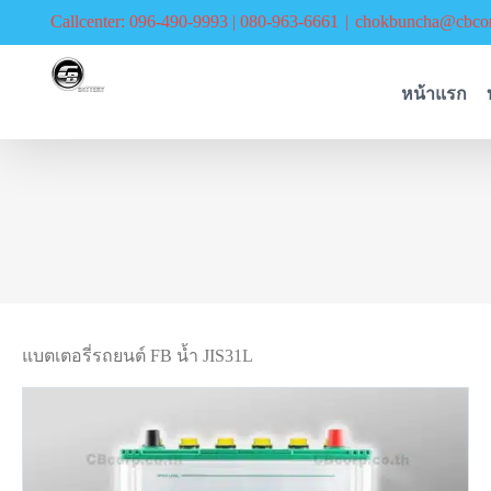
Skip
Callcenter: 096-490-9993 | 080-963-6661
|
chokbuncha@cbcor
to
content
หน้าแรก
แบตเตอรี่รถยนต์ FB น้ำ JIS31L