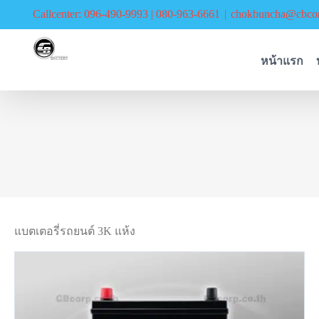
Skip
Callcenter: 096-490-9993 | 080-963-6661
|
chokbuncha@cbcor
to
content
หน้าแรก
แบตเตอรี่รถยนต์ 3K แห้ง