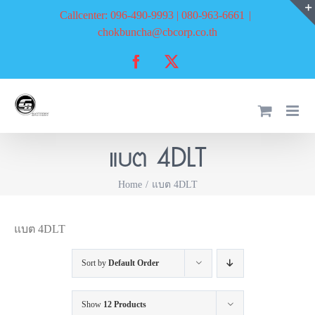
Skip
Callcenter: 096-490-9993 | 080-963-6661
|
to
chokbuncha@cbcorp.co.th
content
Facebook
X
แบต 4DLT
Home
แบต 4DLT
แบต 4DLT
Sort by
Default Order
Show
12 Products