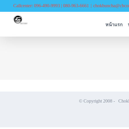
Skip
Callcenter: 096-490-9993 | 080-963-6661
|
chokbuncha@cbcor
to
content
หน้าแรก
© Copyright 2008 -
Chokbu