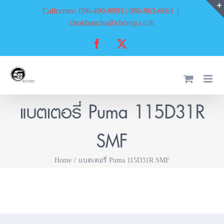
Skip
Callcenter: 096-490-9993 | 080-963-6661
|
to
chokbuncha@cbcorp.co.th
content
Facebook
X
แบตเตอรี่ Puma 115D31R
SMF
Home
แบตเตอรี่ Puma 115D31R SMF