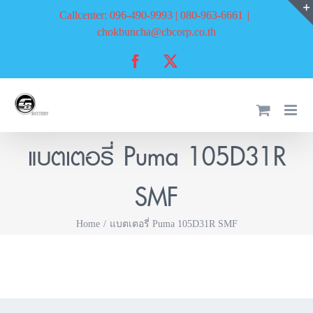
Skip
Callcenter: 096-490-9993 | 080-963-6661
|
to
chokbuncha@cbcorp.co.th
content
Facebook
X
แบตเตอรี่ Puma 105D31R
SMF
Home
แบตเตอรี่ Puma 105D31R SMF