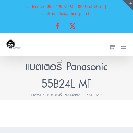
Skip
Callcenter: 096-490-9993 | 080-963-6661
|
to
chokbuncha@cbcorp.co.th
content
Facebook
X
แบตเตอรี่ Panasonic
55B24L MF
Home
แบตเตอรี่ Panasonic 55B24L MF