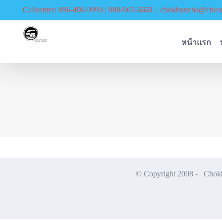
Skip
Callcenter: 096-490-9993 | 080-963-6661
|
chokbuncha@cbcor
to
content
หน้าแรก
© Copyright 2008 -
Chokbu