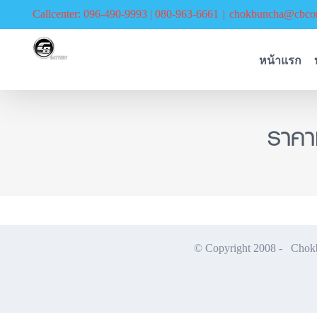
Skip
Callcenter: 096-490-9993 | 080-963-6661
|
chokbuncha@cbcor
to
content
หน้าแรก
ราคา
© Copyright 2008 -
Chokbu