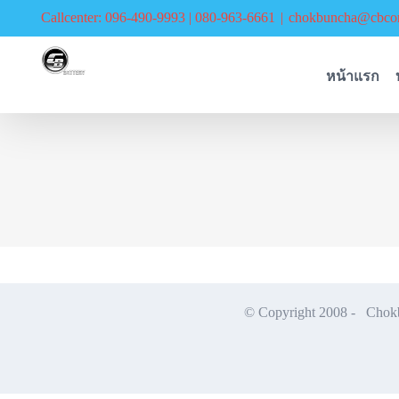
Skip
Callcenter: 096-490-9993 | 080-963-6661
|
chokbuncha@cbcor
to
content
หน้าแรก
© Copyright 2008 -
Chokbu