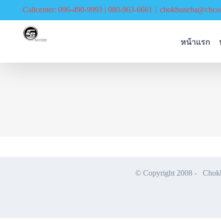
Skip
Callcenter: 096-490-9993 | 080-963-6661
|
chokbuncha@cbcor
to
content
หน้าแรก
© Copyright 2008 -
Chokbu