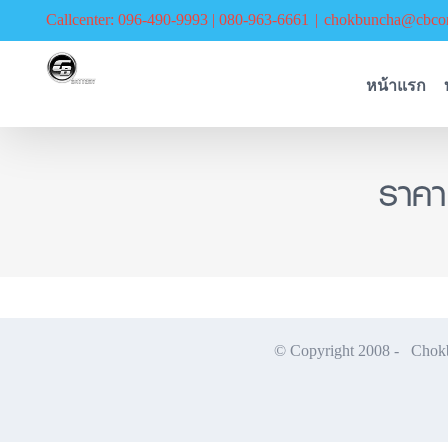
Skip
Callcenter: 096-490-9993 | 080-963-6661
|
chokbuncha@cbcor
to
content
หน้าแรก
ราคา
© Copyright 2008 -
Chokbu