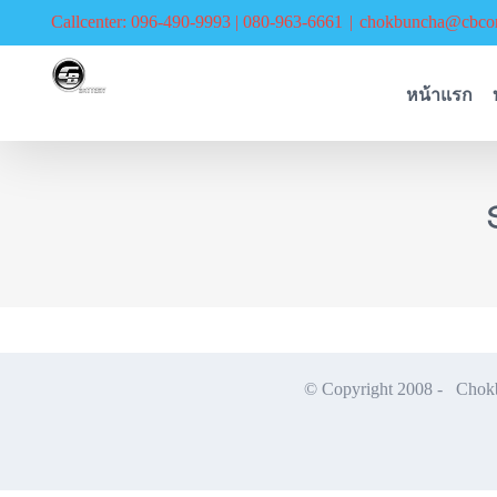
Skip
Callcenter: 096-490-9993 | 080-963-6661
|
chokbuncha@cbcor
to
content
หน้าแรก
© Copyright 2008 -
Chokbu