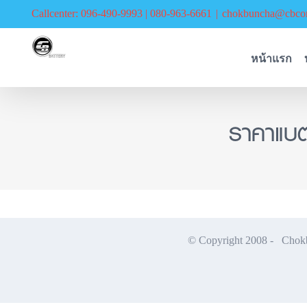
Skip
Callcenter: 096-490-9993 | 080-963-6661
|
chokbuncha@cbcor
to
content
หน้าแรก
ราคาแบ
© Copyright 2008 -
Chokbu