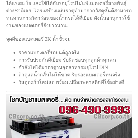
ได้แรงสะใจ และใช้ได้กับรถยุโรปไม่แพ้แบตเตอรี่สายพันธ์ุ
ต่างชาติเลย. โครงสร้างแผ่นธาตุทำมาจากวัสดุชั้นดีสามารถ
ทนทานการกัดกร่อนของน้ำกรดได้ดีเยี่ยม ดังนั้นอานุการใช้
งานของแบตเตอรี่จึงยาวนาน.
จุดดีของแบตเตอรี่ 3K น้ำขั้วจม
ราคาแบตเตอรี่รถยนต์ถูกจริง
การรับประกันดีเยี่ยม รับผิดชอบทุกลูกค้าทุกคน
กำลังไฟได้มาตรฐานอุตสาหรรมยุโรป DIN
ถ้าดูแลน้ำกลั่นไม่ให้ขาด รับรองแบตเตอรี่ทนจริง
วัสดุตะกั่วใหม่สด พร้อมเปลือกพลาสติกที่ใช้อย่างดี