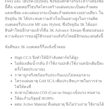
Free) และ ไฮบริด (Hybrid). ซึ่งข้อแตกต่างกันระหว่างสองชื่อ
นี้คือ แบตเตอรี่ไฮบริดโครงสร้างแผ่นลบจะเป็นตะกั่วผสม
แคลเซียม และแผ่นบวกจะเป็นตะกั่วผสมพลวงอย่างเดียว. ใน
ปัจจุบัน 3K ได้ประสบความสำเร็จเป็นอย่างสูงในการผลิต
แบตเตอรี่ประเภท MF และ Hybrid. ซึ่งปัจจุบัน 3K ได้ออก
สินค้าใหม่อีกลายแล้วก็คือ 3K Advance Xtream ซึ่งตอบสนอง
ความต้องการของผู้ใช้รถอย่างแท้จริงโดยมีลักษณะเด่นดังนี้
ข้อดีของ 3K แบตเตอรี่กึ่งแห้งขั้วลอย
High CCA จึงทำให้มีกำลังสตาร์ทได้สูง
ไม่ต้องเติมน้ำกลั่น ถ้าใช้งานปกติ (ใช้งานหนักเติมปีละ
ครั้งโดยประมาณ)
ราคาถูกจริงพร้อมรับประกันแบบไม่หลอกลวง
โครงแผ่นธาตุ Grid SCA เพิ่มประสิทะฺภาพในการจ่าย
ไฟให้คงที่
สะพานไฟแบบ COS (Cast on Strap) แข็งแรง ทนทาน
ใช้ตะกั่วบริสุทธ์ 99.99%
ผสม Active Material ที่แผ่นธาตุ จึงไม่ร่วงง่าย ใช้งานได้