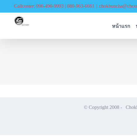
Skip
Callcenter: 096-490-9993 | 080-963-6661
|
chokbuncha@cbcor
to
content
หน้าแรก
© Copyright 2008 -
Chokbu