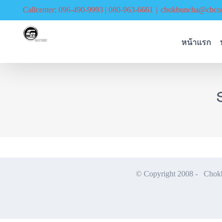
Skip
Callcenter: 096-490-9993 | 080-963-6661
|
chokbuncha@cbcor
to
content
หน้าแรก
© Copyright 2008 -
Chokbu